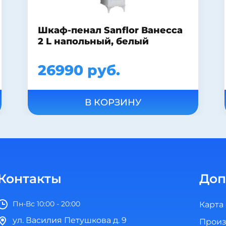
Шкаф-пенал Misty Дрея 35 с
бельевой корзиной
33220 руб.
В КОРЗИНУ
Контакты
Доп
Пн-Вс 10:00 - 20:00
Карта
ул. Василия Петушкова д. 9
Произ