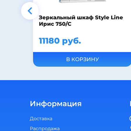
Line
Шкаф-пенал Sanflor Ванесса
2 L напольный, белый
26990 руб.
В КОРЗИНУ
Информация
Доставка
Распродажа