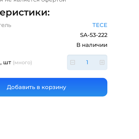
еристики:
тель
TECE
SA-53-222
В наличии
, шт
(много)