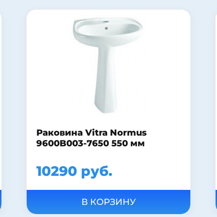
Зеркало-шкаф Style Line Эко
Волна Лорена 55/С белый
8920 руб.
В КОРЗИНУ