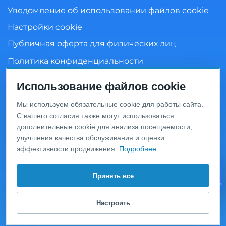
Уведомление об использовании файлов cookie
Настройки cookie
Публичная оферта для физических лиц
Политика конфиденциальности
Согласие на обработку персональных данных
Использование файлов cookie
Мы используем обязательные cookie для работы сайта.
С вашего согласия также могут использоваться
Информация о ценах и товарах на данном сайте носит
дополнительные cookie для анализа посещаемости,
информационный характер и не является публичной
офертой, определяемой положениями Статьи 437 ГК
улучшения качества обслуживания и оценки
РФ. Перед оформлением заказа уточняйте актуальную
эффективности продвижения.
Подробнее
цену у менеджера по телефону.
© 2020 Интернет-магазин сантехники «San-Design»,
Принять все
Видео
Москва, ул. Василия Петушкова д. 9, тел.:
+7 (495) 649-
консультация
63-04
.
Настроить